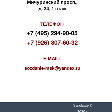
Мичуринский просп.,
д. 34, 1 этаж
ТЕЛЕФОН
+7 (495) 294-90-05
+7 (926) 807-60-32
E-MAIL:
s
ozdanie-msk@yandex.ru
Syndicate ©
2020 г.