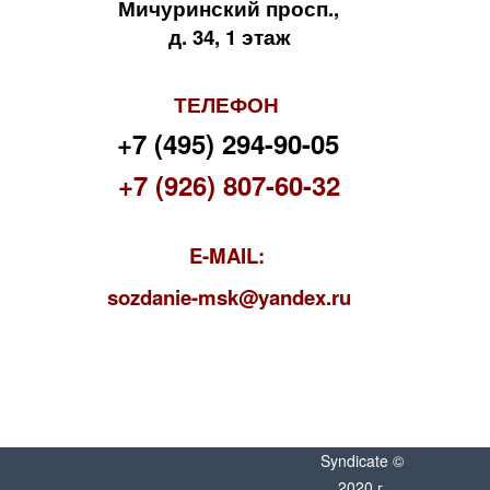
Мичуринский просп.,
д. 34, 1 этаж
ТЕЛЕФОН
+7 (495) 294-90-05
+7 (926) 807-60-32
E-MAIL:
s
ozdanie-msk@yandex.ru
Syndicate ©
2020 г.