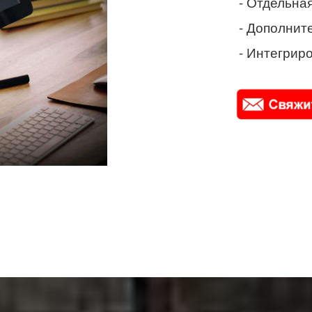
- Отдельная
- Дополнит
- Интегриро