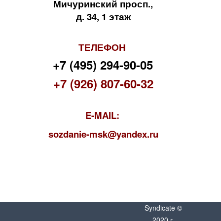
Мичуринский просп.,
д. 34, 1 этаж
ТЕЛЕФОН
+7 (495) 294-90-05
+7 (926) 807-60-32
E-MAIL:
s
ozdanie-msk@yandex.ru
Syndicate ©
2020 г.