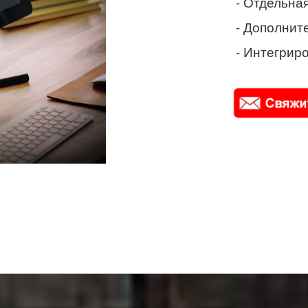
- Отдельная
- Дополнит
- Интегриро