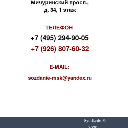
Мичуринский просп.,
д. 34, 1 этаж
ТЕЛЕФОН
+7 (495) 294-90-05
+7 (926) 807-60-32
E-MAIL:
s
ozdanie-msk@yandex.ru
Syndicate ©
2020 г.