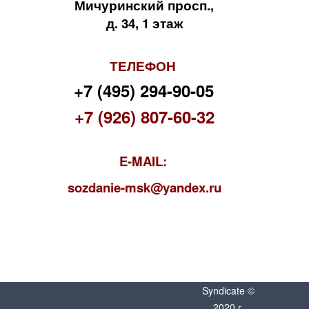
Мичуринский просп.,
д. 34, 1 этаж
ТЕЛЕФОН
+7 (495) 294-90-05
+7 (926) 807-60-32
E-MAIL:
s
ozdanie-msk@yandex.ru
Syndicate ©
2020 г.