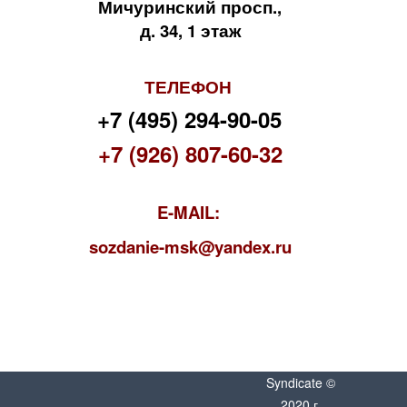
Мичуринский просп.,
д. 34, 1 этаж
ТЕЛЕФОН
+7 (495) 294-90-05
+7 (926) 807-60-32
E-MAIL:
s
ozdanie-msk@yandex.ru
Syndicate ©
2020 г.