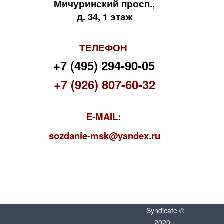
Мичуринский просп.,
д. 34, 1 этаж
ТЕЛЕФОН
+7 (495) 294-90-05
+7 (926) 807-60-32
E-MAIL:
s
ozdanie-msk@yandex.ru
Syndicate ©
2020 г.