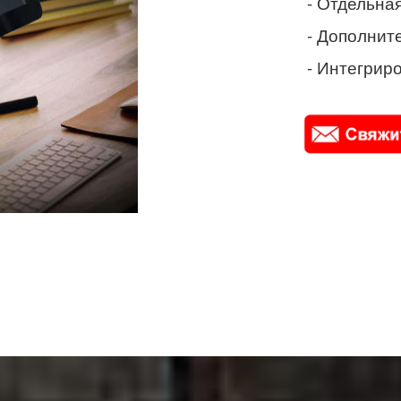
- Отдельная
- Дополнит
- Интегриро