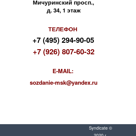
Мичуринский просп.,
д. 34, 1 этаж
ТЕЛЕФОН
+7 (495) 294-90-05
+7 (926) 807-60-32
E-MAIL:
s
ozdanie-msk@yandex.ru
Syndicate ©
2020 г.