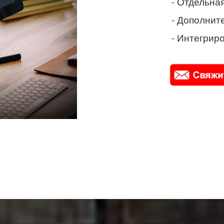
- Отдельная
- Дополнит
- Интегриро