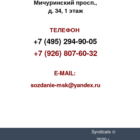
Мичуринский просп.,
д. 34, 1 этаж
ТЕЛЕФОН
+7 (495) 294-90-05
+7 (926) 807-60-32
E-MAIL:
s
ozdanie-msk@yandex.ru
Syndicate ©
2020 г.