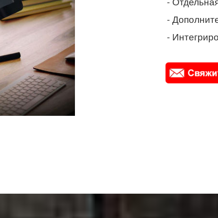
- Отдельная
- Дополнит
- Интегриро