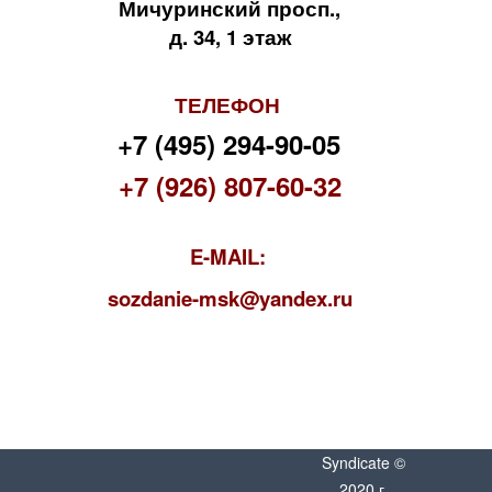
Мичуринский просп.,
д. 34, 1 этаж
ТЕЛЕФОН
+7 (495) 294-90-05
+7 (926) 807-60-32
E-MAIL:
s
ozdanie-msk@yandex.ru
Syndicate ©
2020 г.