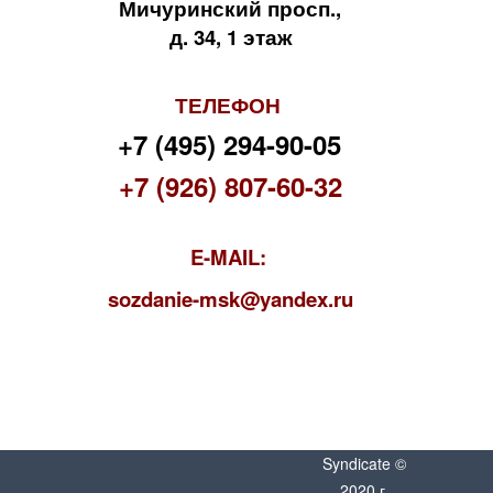
Мичуринский просп.,
д. 34, 1 этаж
ТЕЛЕФОН
+7 (495) 294-90-05
+7 (926) 807-60-32
E-MAIL:
s
ozdanie-msk@yandex.ru
Syndicate ©
2020 г.