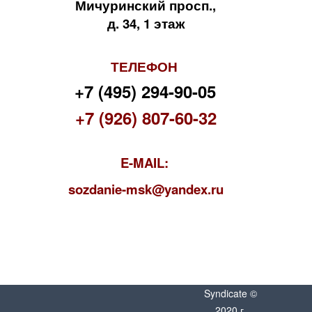
Мичуринский просп.,
д. 34, 1 этаж
ТЕЛЕФОН
+7 (495) 294-90-05
+7 (926) 807-60-32
E-MAIL:
s
ozdanie-msk@yandex.ru
Syndicate ©
2020 г.