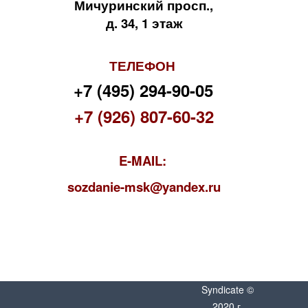
Мичуринский просп.,
д. 34, 1 этаж
ТЕЛЕФОН
+7 (495) 294-90-05
+7 (926) 807-60-32
E-MAIL:
s
ozdanie-msk@yandex.ru
Syndicate ©
2020 г.