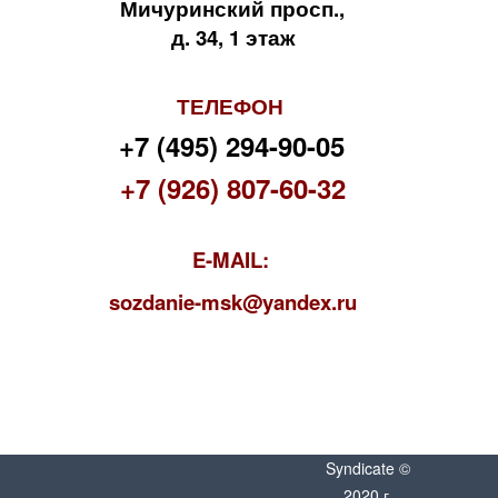
Мичуринский просп.,
д. 34, 1 этаж
ТЕЛЕФОН
+7 (495) 294-90-05
+7 (926) 807-60-32
E-MAIL:
s
ozdanie-msk@yandex.ru
Syndicate ©
2020 г.