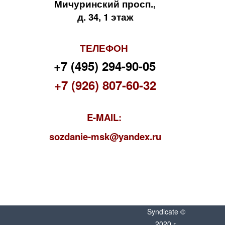
Мичуринский просп.,
д. 34, 1 этаж
ТЕЛЕФОН
+7 (495) 294-90-05
+7 (926) 807-60-32
E-MAIL:
s
ozdanie-msk@yandex.ru
Syndicate ©
2020 г.