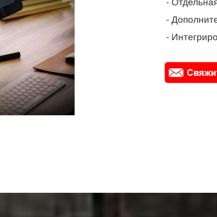
- Отдельная
- Дополнит
- Интегриро