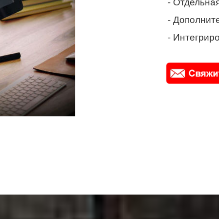
- Отдельная
- Дополнит
- Интегриро