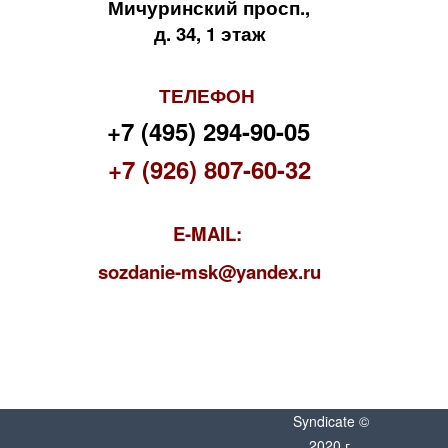
Мичуринский просп.,
д. 34, 1 этаж
ТЕЛЕФОН
+7 (495) 294-90-05
+7 (926) 807-60-32
E-MAIL:
s
ozdanie-msk@yandex.ru
Syndicate ©
2020 г.