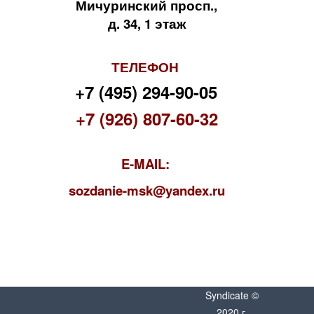
Мичуринский просп.,
д. 34, 1 этаж
ТЕЛЕФОН
+7 (495) 294-90-05
+7 (926) 807-60-32
E-MAIL:
s
ozdanie-msk@yandex.ru
Syndicate ©
2020 г.