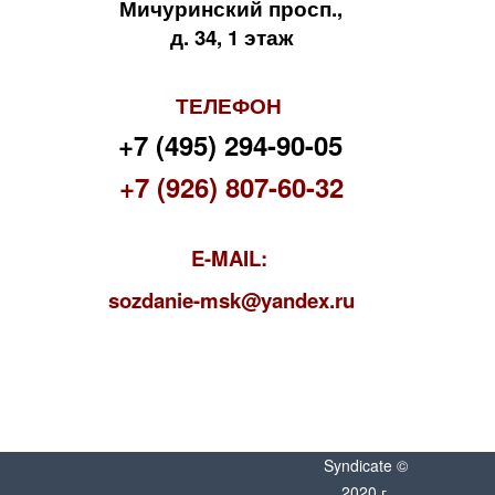
Мичуринский просп.,
д. 34, 1 этаж
ТЕЛЕФОН
+7 (495) 294-90-05
+7 (926) 807-60-32
E-MAIL:
s
ozdanie-msk@yandex.ru
Syndicate ©
2020 г.