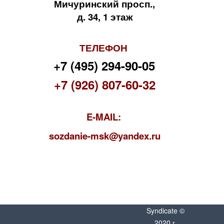
Мичуринский просп.,
д. 34, 1 этаж
ТЕЛЕФОН
+7 (495) 294-90-05
+7 (926) 807-60-32
E-MAIL:
s
ozdanie-msk@yandex.ru
Syndicate ©
2020 г.