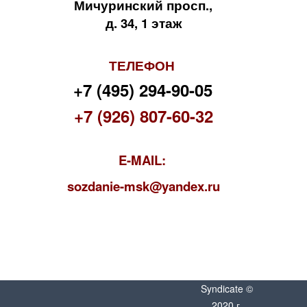
Мичуринский просп.,
д. 34, 1 этаж
ТЕЛЕФОН
+7 (495) 294-90-05
+7 (926) 807-60-32
E-MAIL:
s
ozdanie-msk@yandex.ru
Syndicate ©
2020 г.