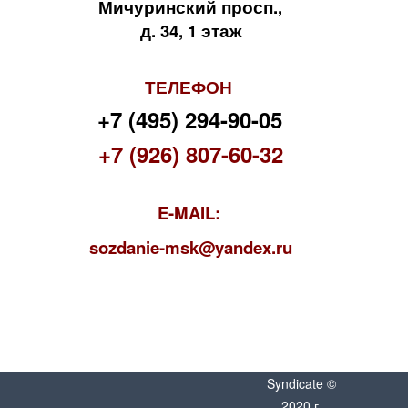
Мичуринский просп.,
д. 34, 1 этаж
ТЕЛЕФОН
+7 (495) 294-90-05
+7 (926) 807-60-32
E-MAIL:
s
ozdanie-msk@yandex.ru
Syndicate ©
2020 г.