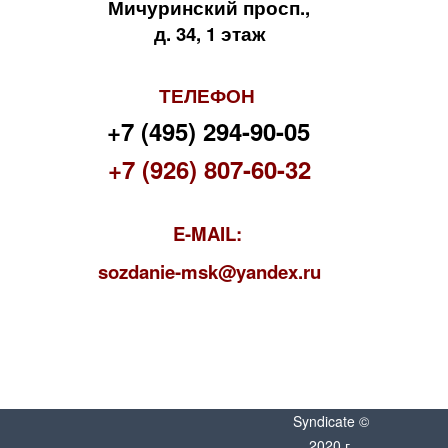
Мичуринский просп.,
д. 34, 1 этаж
ТЕЛЕФОН
+7 (495) 294-90-05
+7 (926) 807-60-32
E-MAIL:
s
ozdanie-msk@yandex.ru
Syndicate ©
2020 г.