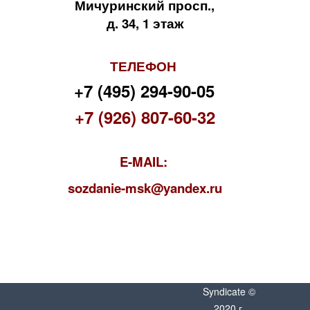
Мичуринский просп.,
д. 34, 1 этаж
ТЕЛЕФОН
+7 (495) 294-90-05
+7 (926) 807-60-32
E-MAIL:
s
ozdanie-msk@yandex.ru
Syndicate ©
2020 г.