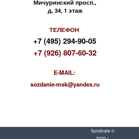
Мичуринский просп.,
д. 34, 1 этаж
ТЕЛЕФОН
+7 (495) 294-90-05
+7 (926) 807-60-32
E-MAIL:
s
ozdanie-msk@yandex.ru
Syndicate ©
2020 г.