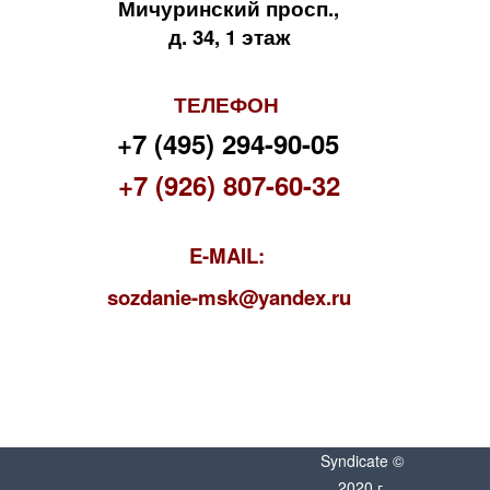
Мичуринский просп.,
д. 34, 1 этаж
ТЕЛЕФОН
+7 (495) 294-90-05
+7 (926) 807-60-32
E-MAIL:
s
ozdanie-msk@yandex.ru
Syndicate ©
2020 г.