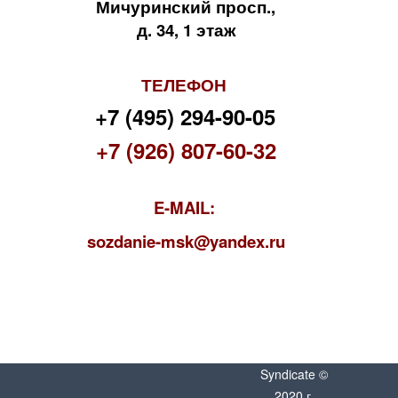
Мичуринский просп.,
д. 34, 1 этаж
ТЕЛЕФОН
+7 (495) 294-90-05
+7 (926) 807-60-32
E-MAIL:
s
ozdanie-msk@yandex.ru
Syndicate ©
2020 г.