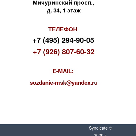
Мичуринский просп.,
д. 34, 1 этаж
ТЕЛЕФОН
+7 (495) 294-90-05
+7 (926) 807-60-32
E-MAIL:
s
ozdanie-msk@yandex.ru
Syndicate ©
2020 г.