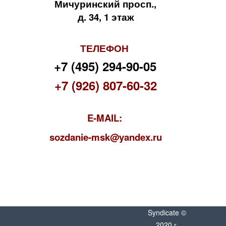
Мичуринский просп.,
д. 34, 1 этаж
ТЕЛЕФОН
+7 (495) 294-90-05
+7 (926) 807-60-32
E-MAIL:
s
ozdanie-msk@yandex.ru
Syndicate ©
2020 г.