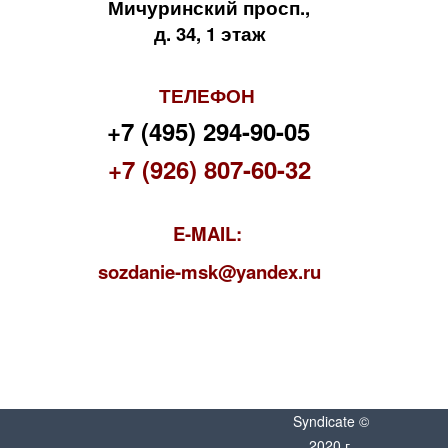
Мичуринский просп.,
д. 34, 1 этаж
ТЕЛЕФОН
+7 (495) 294-90-05
+7 (926) 807-60-32
E-MAIL:
s
ozdanie-msk@yandex.ru
Syndicate ©
2020 г.