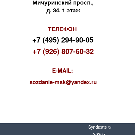
Мичуринский просп.,
д. 34, 1 этаж
ТЕЛЕФОН
+7 (495) 294-90-05
+7 (926) 807-60-32
E-MAIL:
s
ozdanie-msk@yandex.ru
Syndicate ©
2020 г.