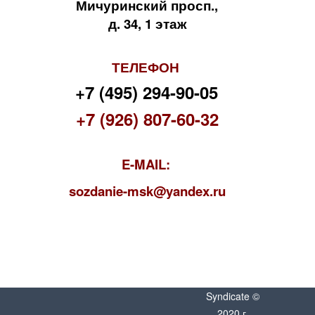
Мичуринский просп.,
д. 34, 1 этаж
ТЕЛЕФОН
+7 (495) 294-90-05
+7 (926) 807-60-32
E-MAIL:
s
ozdanie-msk@yandex.ru
Syndicate ©
2020 г.