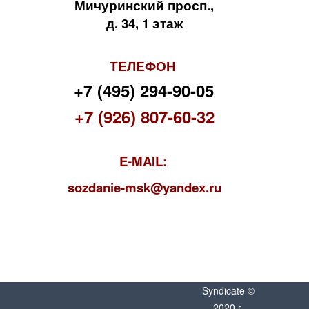
Мичуринский просп.,
д. 34, 1 этаж
ТЕЛЕФОН
+7 (495) 294-90-05
+7 (926) 807-60-32
E-MAIL:
s
ozdanie-msk@yandex.ru
Syndicate ©
2020 г.