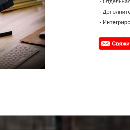
- Отдельная
- Дополнит
- Интегриро