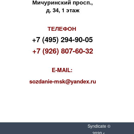
Мичуринский просп.,
д. 34, 1 этаж
ТЕЛЕФОН
+7 (495) 294-90-05
+7 (926) 807-60-32
E-MAIL:
s
ozdanie-msk@yandex.ru
Syndicate ©
2020 г.