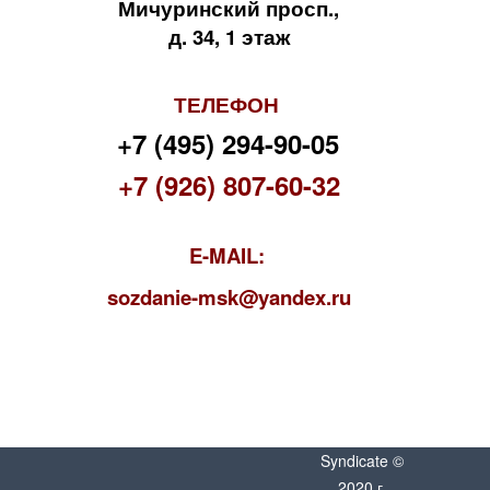
Мичуринский просп.,
д. 34, 1 этаж
ТЕЛЕФОН
+7 (495) 294-90-05
+7 (926) 807-60-32
E-MAIL:
s
ozdanie-msk@yandex.ru
Syndicate ©
2020 г.