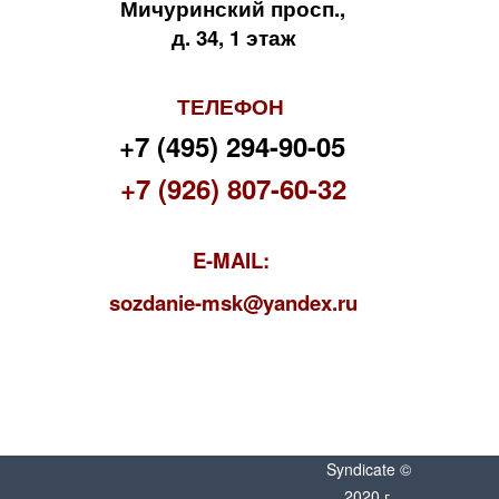
Мичуринский просп.,
д. 34, 1 этаж
ТЕЛЕФОН
+7 (495) 294-90-05
+7 (926) 807-60-32
E-MAIL:
s
ozdanie-msk@yandex.ru
Syndicate ©
2020 г.