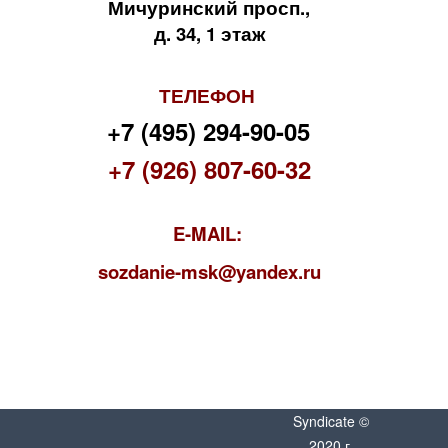
Мичуринский просп.,
д. 34, 1 этаж
ТЕЛЕФОН
+7 (495) 294-90-05
+7 (926) 807-60-32
E-MAIL:
s
ozdanie-msk@yandex.ru
Syndicate ©
2020 г.