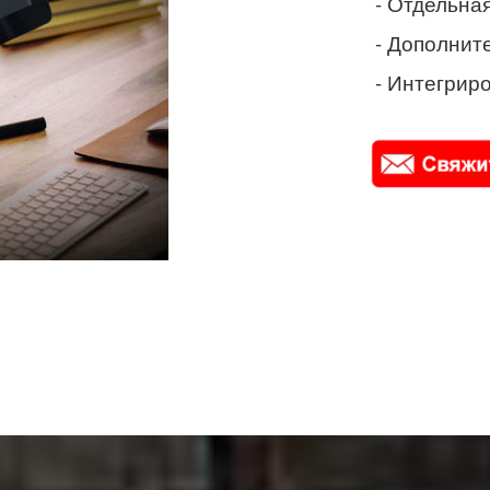
- Отдельная
- Дополнит
- Интегриро