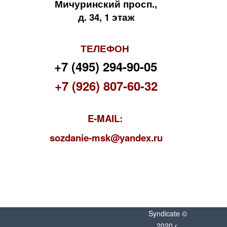
Мичуринский просп.,
д. 34, 1 этаж
ТЕЛЕФОН
+7 (495) 294-90-05
+7 (926) 807-60-32
E-MAIL:
s
ozdanie-msk@yandex.ru
Syndicate ©
2020 г.