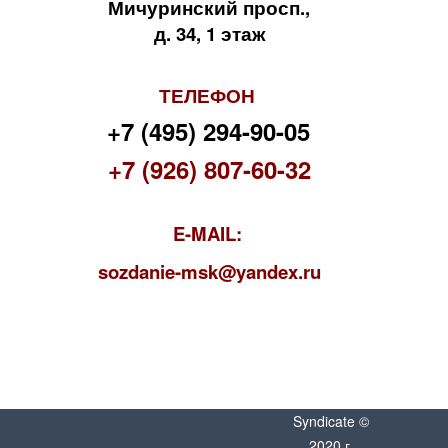
Мичуринский просп.,
д. 34, 1 этаж
ТЕЛЕФОН
+7 (495) 294-90-05
+7 (926) 807-60-32
E-MAIL:
s
ozdanie-msk@yandex.ru
Syndicate ©
2020 г.