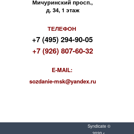
Мичуринский просп.,
д. 34, 1 этаж
ТЕЛЕФОН
+7 (495) 294-90-05
+7 (926) 807-60-32
E-MAIL:
s
ozdanie-msk@yandex.ru
Syndicate ©
2020 г.