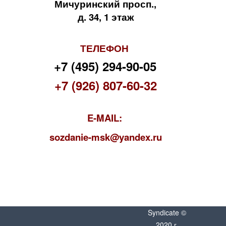
Мичуринский просп.,
д. 34, 1 этаж
ТЕЛЕФОН
+7 (495) 294-90-05
+7 (926) 807-60-32
E-MAIL:
s
ozdanie-msk@yandex.ru
Syndicate ©
2020 г.