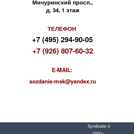
Мичуринский просп.,
д. 34, 1 этаж
ТЕЛЕФОН
+7 (495) 294-90-05
+7 (926) 807-60-32
E-MAIL:
s
ozdanie-msk@yandex.ru
Syndicate ©
2020 г.